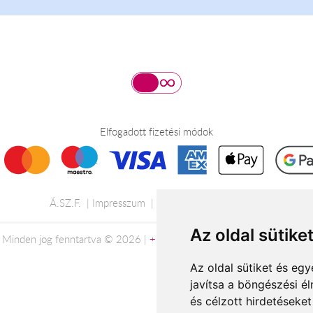
Elfogadott fizetési módok
Á.SZ.F.
Impresszum
Adatkezelési tájékoztató
Az oldal sütike
Minden jog fenntartva © 2026 |
+36 20 488-8362
| www.florion.hu
Az oldal sütiket és e
javítsa a böngészési é
és célzott hirdetéseket