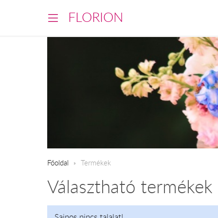
FLORION
Főoldal
Termékek
Választható termékek
Sajnos nincs talalat!