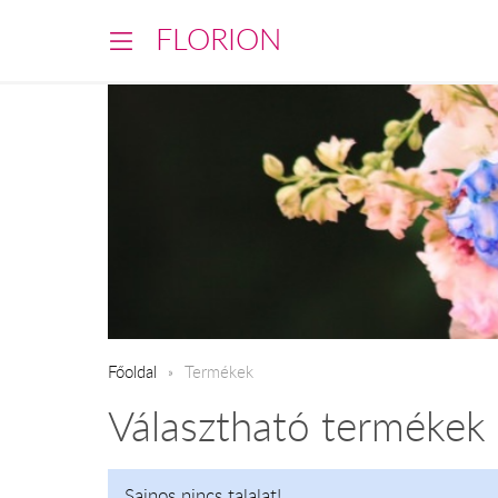
FLORION
Főoldal
Termékek
Választható termékek
Sajnos nincs talalat!