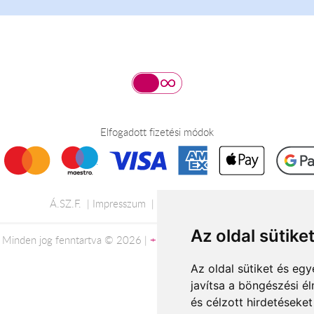
Elfogadott fizetési módok
Á.SZ.F.
Impresszum
Adatkezelési tájékoztató
Az oldal sütike
Minden jog fenntartva © 2026 |
+36 20 488-8362
| www.florion.hu
Az oldal sütiket és e
javítsa a böngészési é
és célzott hirdetéseket