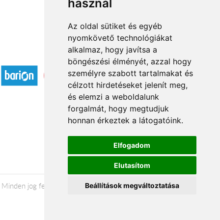
használ
Az oldal sütiket és egyéb
nyomkövető technológiákat
alkalmaz, hogy javítsa a
Elfogadott fizetési módok
böngészési élményét, azzal hogy
személyre szabott tartalmakat és
célzott hirdetéseket jelenít meg,
és elemzi a weboldalunk
forgalmát, hogy megtudjuk
honnan érkeztek a látogatóink.
Á.SZ.F.
Impresszum
Elfogadom
Adatkezelési tájékoztató
Elutasítom
Minden jog fenntartva © 2026 |
+36 20 488-8362
| www.florion.hu
Beállítások megváltoztatása