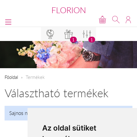
FLORION
1
1
Főoldal
Termékek
Választható termékek
Sajnos nincs talalat!
Az oldal sütiket