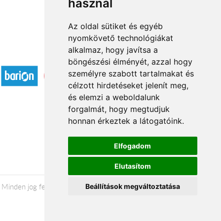
használ
Az oldal sütiket és egyéb
nyomkövető technológiákat
alkalmaz, hogy javítsa a
Elfogadott fizetési módok
böngészési élményét, azzal hogy
személyre szabott tartalmakat és
célzott hirdetéseket jelenít meg,
és elemzi a weboldalunk
forgalmát, hogy megtudjuk
honnan érkeztek a látogatóink.
Á.SZ.F.
Impresszum
Elfogadom
Adatkezelési tájékoztató
Elutasítom
Minden jog fenntartva © 2026 |
+36 20 488-8362
| www.florion.hu
Beállítások megváltoztatása