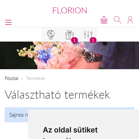
FLORION
1
1
Főoldal
Termékek
Választható termékek
Sajnos nincs talalat!
Az oldal sütiket