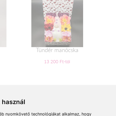
Tündér manócska
13 200 Ft-tól
t használ
gyéb nyomkövető technológiákat alkalmaz, hogy