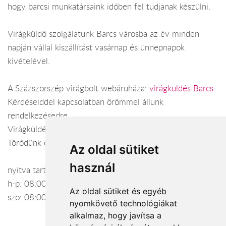
hogy barcsi munkatársaink időben fel tudjanak készülni.
Virágküldő szolgálatunk Barcs városba az év minden
napján vállal kiszállítást vasárnap és ünnepnapok
kivételével.
A Százszorszép virágbolt webáruháza:
virágküldés Barcs
Kérdéseiddel kapcsolatban örömmel állunk
rendelkezésedre.
Virágküldés Barcs
Törődünk egymással
Az oldal sütiket
használ
nyitva tartás:
h-p: 08:00-17:00
Az oldal sütiket és egyéb
szo: 08:00-12:00
nyomkövető technológiákat
alkalmaz, hogy javítsa a