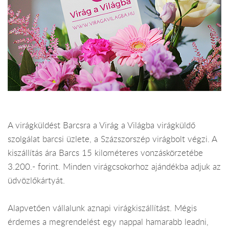
A virágküldést Barcsra a Virág a Világba virágküldő
szolgálat barcsi üzlete, a Százszorszép virágbolt végzi. A
kiszállítás ára Barcs 15 kilométeres vonzáskörzetébe
3.200.- forint. Minden virágcsokorhoz ajándékba adjuk az
üdvözlőkártyát.
Alapvetően vállalunk aznapi virágkiszállítást. Mégis
érdemes a megrendelést egy nappal hamarabb leadni,