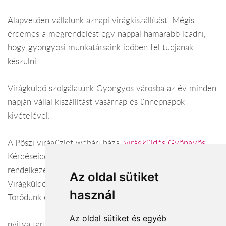
Alapvetően vállalunk aznapi virágkiszállítást. Mégis
érdemes a megrendelést egy nappal hamarabb leadni,
hogy gyöngyösi munkatársaink időben fel tudjanak
készülni.
Virágküldő szolgálatunk Gyöngyös városba az év minden
napján vállal kiszállítást vasárnap és ünnepnapok
kivételével.
A Pöszi virágüzlet webáruháza:
virágküldés Gyöngyös
Kérdéseiddel kapcsolatban örömmel állunk
rendelkezésedre.
Az oldal sütiket
Virágküldés Gyöngyös
használ
Törődünk egymással
Az oldal sütiket és egyéb
nyitva tartás: minden nap: 8:00 – 17:00