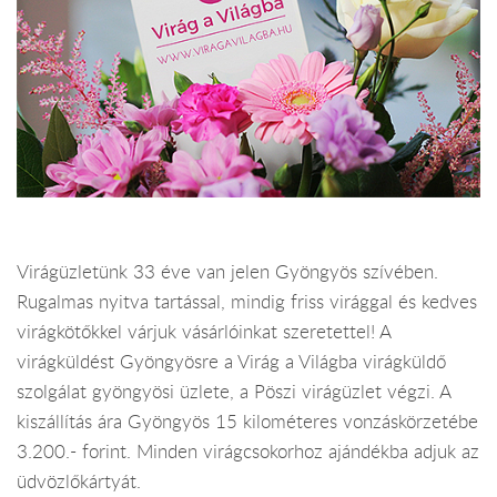
Virágüzletünk 33 éve van jelen Gyöngyös szívében.
Rugalmas nyitva tartással, mindig friss virággal és kedves
virágkötőkkel várjuk vásárlóinkat szeretettel! A
virágküldést Gyöngyösre a Virág a Világba virágküldő
szolgálat gyöngyösi üzlete, a Pöszi virágüzlet végzi. A
kiszállítás ára Gyöngyös 15 kilométeres vonzáskörzetébe
3.200.- forint. Minden virágcsokorhoz ajándékba adjuk az
üdvözlőkártyát.