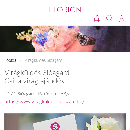
FLORION
Főoldal
Virágküldés Sióagárd
Virágküldés Sióagárd
Csilla virág ajándék
7171 Sióagárd, Rákóczi u. 63/a
https://www.viragkuldesszekszard.hu/