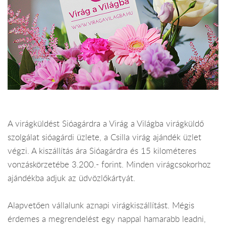
A virágküldést Sióagárdra a Virág a Világba virágküldő
szolgálat sióagárdi üzlete, a Csilla virág ajándék üzlet
végzi. A kiszállítás ára Sióagárdra és 15 kilométeres
vonzáskörzetébe 3.200.- forint. Minden virágcsokorhoz
ajándékba adjuk az üdvözlőkártyát.
Alapvetően vállalunk aznapi virágkiszállítást. Mégis
érdemes a megrendelést egy nappal hamarabb leadni,