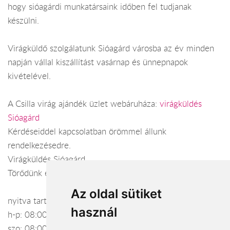
hogy sióagárdi munkatársaink időben fel tudjanak
készülni.
Virágküldő szolgálatunk Sióagárd városba az év minden
napján vállal kiszállítást vasárnap és ünnepnapok
kivételével.
A Csilla virág ajándék üzlet webáruháza:
virágküldés
Sióagárd
Kérdéseiddel kapcsolatban örömmel állunk
rendelkezésedre.
Virágküldés Sióagárd
Törődünk egymással
Az oldal sütiket
nyitva tartás:
használ
h-p: 08:00-17:00
szo: 08:00-14:00