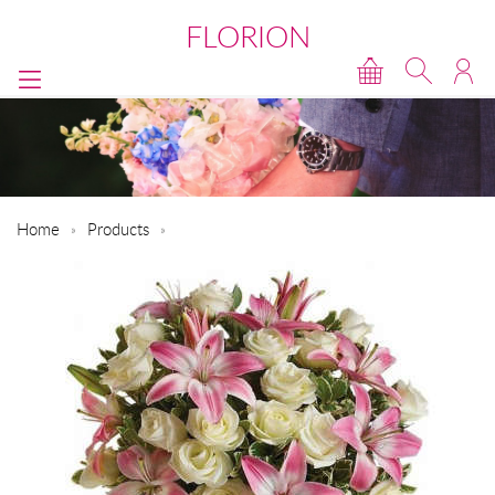
FLORION
Home
Products