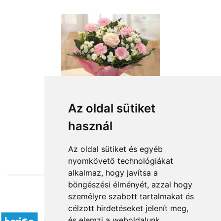
Az oldal sütiket
használ
from HUF24,800
Az oldal sütiket és egyéb
nyomkövető technológiákat
alkalmaz, hogy javítsa a
böngészési élményét, azzal hogy
személyre szabott tartalmakat és
Accepted payment methods
célzott hirdetéseket jelenít meg,
és elemzi a weboldalunk