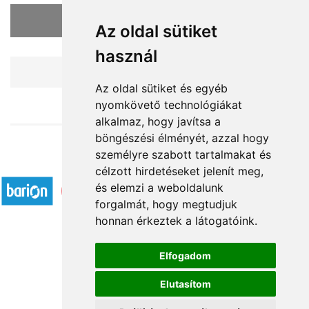
Your cart is empty
Az oldal sütiket
használ
Continue shopping
Az oldal sütiket és egyéb
nyomkövető technológiákat
alkalmaz, hogy javítsa a
böngészési élményét, azzal hogy
személyre szabott tartalmakat és
Accepted payment methods
célzott hirdetéseket jelenít meg,
és elemzi a weboldalunk
forgalmát, hogy megtudjuk
honnan érkeztek a látogatóink.
Elfogadom
Á.SZ.F.
Elutasítom
Impresszum
Adatkezelési tájékoztató