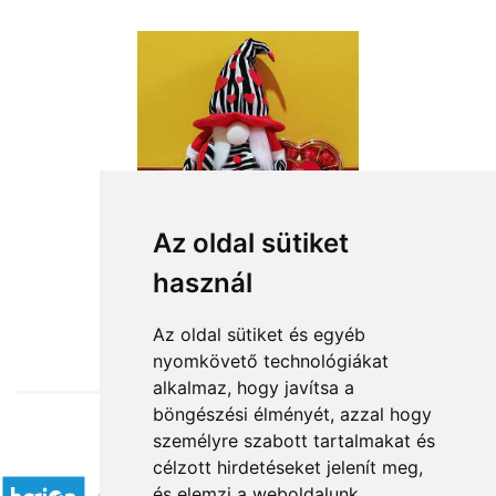
Az oldal sütiket
használ
from HUF16,360
Az oldal sütiket és egyéb
nyomkövető technológiákat
alkalmaz, hogy javítsa a
böngészési élményét, azzal hogy
személyre szabott tartalmakat és
Accepted payment methods
célzott hirdetéseket jelenít meg,
és elemzi a weboldalunk