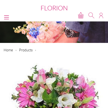
FLORION
Home
Products