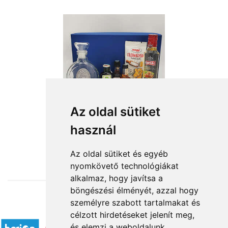
Az oldal sütiket
használ
from HUF19,160
Az oldal sütiket és egyéb
nyomkövető technológiákat
alkalmaz, hogy javítsa a
böngészési élményét, azzal hogy
személyre szabott tartalmakat és
Accepted payment methods
célzott hirdetéseket jelenít meg,
és elemzi a weboldalunk