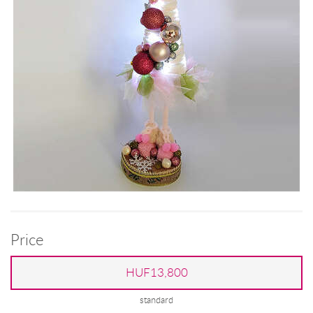
Price
HUF13,800
standard