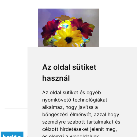
Az oldal sütiket
használ
from HUF11,680
Az oldal sütiket és egyéb
nyomkövető technológiákat
alkalmaz, hogy javítsa a
böngészési élményét, azzal hogy
személyre szabott tartalmakat és
Accepted payment methods
célzott hirdetéseket jelenít meg,
és elemzi a weboldalunk