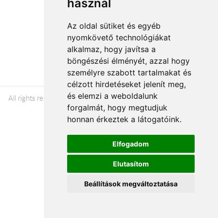
használ
Az oldal sütiket és egyéb
nyomkövető technológiákat
Á.SZ.F.
alkalmaz, hogy javítsa a
Impresszum
böngészési élményét, azzal hogy
Adatkezelési tájékoztató
személyre szabott tartalmakat és
célzott hirdetéseket jelenít meg,
és elemzi a weboldalunk
All rights reserved © 2026 |
+36 20 488-8362
| www.florion.hu
forgalmát, hogy megtudjuk
honnan érkeztek a látogatóink.
Elfogadom
Elutasítom
Beállítások megváltoztatása