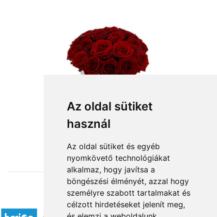
Az oldal sütiket
használ
from HUF56,400
Az oldal sütiket és egyéb
nyomkövető technológiákat
alkalmaz, hogy javítsa a
böngészési élményét, azzal hogy
személyre szabott tartalmakat és
Accepted payment methods
célzott hirdetéseket jelenít meg,
és elemzi a weboldalunk