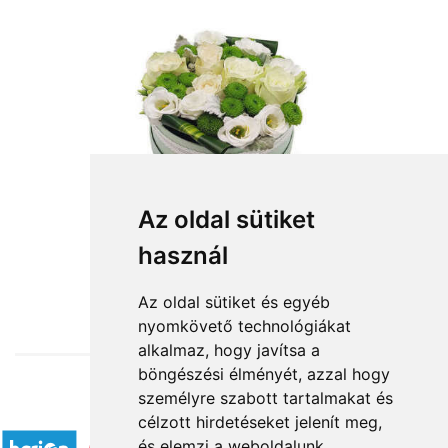
Az oldal sütiket
használ
from HUF24,960
Az oldal sütiket és egyéb
nyomkövető technológiákat
alkalmaz, hogy javítsa a
böngészési élményét, azzal hogy
személyre szabott tartalmakat és
Accepted payment methods
célzott hirdetéseket jelenít meg,
és elemzi a weboldalunk