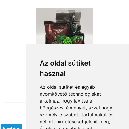
Az oldal sütiket
használ
from HUF21,600
Az oldal sütiket és egyéb
nyomkövető technológiákat
alkalmaz, hogy javítsa a
böngészési élményét, azzal hogy
személyre szabott tartalmakat és
Accepted payment methods
célzott hirdetéseket jelenít meg,
és elemzi a weboldalunk