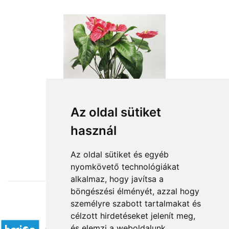
Az oldal sütiket
használ
from HUF15,524
Az oldal sütiket és egyéb
nyomkövető technológiákat
alkalmaz, hogy javítsa a
böngészési élményét, azzal hogy
személyre szabott tartalmakat és
Accepted payment methods
célzott hirdetéseket jelenít meg,
és elemzi a weboldalunk