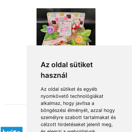
Az oldal sütiket
használ
from HUF17,360
Az oldal sütiket és egyéb
nyomkövető technológiákat
alkalmaz, hogy javítsa a
böngészési élményét, azzal hogy
személyre szabott tartalmakat és
Accepted payment methods
célzott hirdetéseket jelenít meg,
és elemzi a weboldalunk