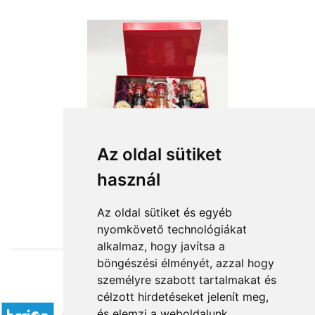
Az oldal sütiket
használ
from HUF20,240
Az oldal sütiket és egyéb
nyomkövető technológiákat
alkalmaz, hogy javítsa a
böngészési élményét, azzal hogy
személyre szabott tartalmakat és
Accepted payment methods
célzott hirdetéseket jelenít meg,
és elemzi a weboldalunk