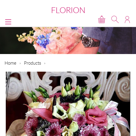
FLORION
Home
Products