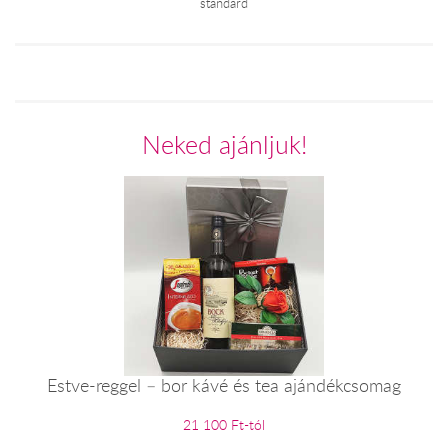
standard
Neked ajánljuk!
Estve-reggel – bor kávé és tea ajándékcsomag
21 100 Ft-tól