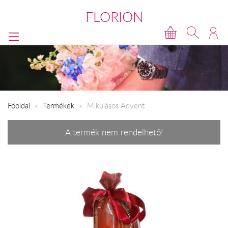
FLORION
Főoldal
Termékek
Mikulásos Advent
A termék nem rendelhető!