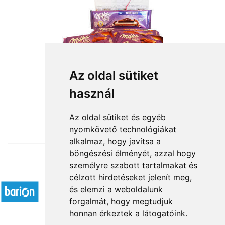
Az oldal sütiket
Milka hegy
használ
14 000 Ft-tól
Az oldal sütiket és egyéb
nyomkövető technológiákat
alkalmaz, hogy javítsa a
böngészési élményét, azzal hogy
személyre szabott tartalmakat és
Elfogadott fizetési módok
célzott hirdetéseket jelenít meg,
és elemzi a weboldalunk
forgalmát, hogy megtudjuk
honnan érkeztek a látogatóink.