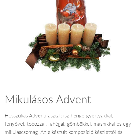
Mikulásos Advent
Hosszúkás Adventi asztaldísz hengergyertyákkal,
fenyővel, tobozzal, fahéjjal, gömbökkel, masnikkal és egy
mikuláscsomag. Az elkészült kompozíció készlettől és