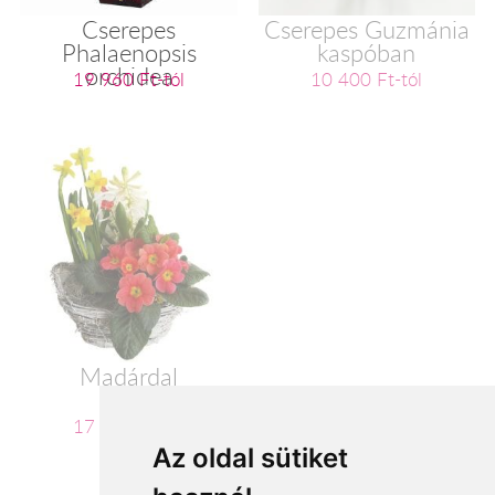
Cserepes
Cserepes Guzmánia
Phalaenopsis
kaspóban
orchidea
19 960 Ft-tól
10 400 Ft-tól
Madárdal
17 700 Ft-tól
Az oldal sütiket