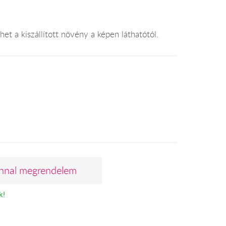
et a kiszállított növény a képen láthatótól.
nnal megrendelem
k!