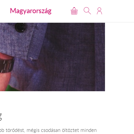
Magyarország
g
bb törődést, mégis csodásan öltöztet minden