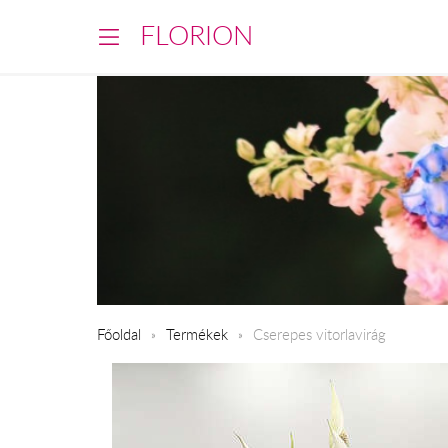
FLORION
Főoldal
Termékek
Cserepes vitorlavirág