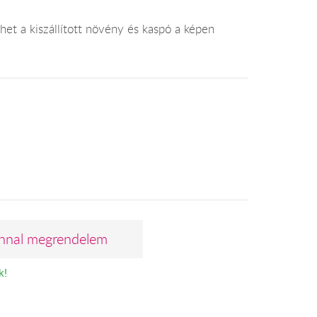
et a kiszállított növény és kaspó a képen
nnal megrendelem
k!