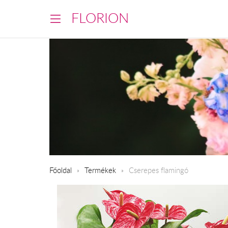
FLORION
Főoldal
Termékek
Cserepes flamingó