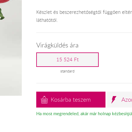
Készlet és beszerezhetőségtől függően eltérh
láthatótól.
Virágküldés ára
15 524 Ft
standard
Kosárba teszem
Azo
Ha most megrendeled, akár már holnap kézbesítjü