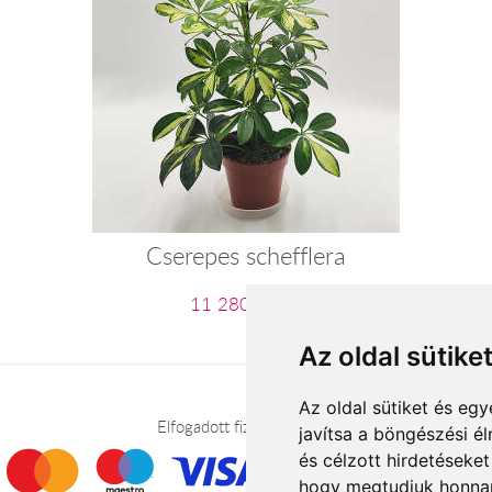
Cserepes schefflera
11 280 Ft-tól
Az oldal sütike
Az oldal sütiket és e
Elfogadott fizetési módok
javítsa a böngészési é
és célzott hirdetéseket
hogy megtudjuk honnan