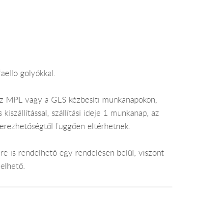
ello golyókkal.
az MPL vagy a GLS kézbesíti munkanapokon,
szállítással, szállítási ideje 1 munkanap, az
zerezhetőségtől függően eltérhetnek.
e is rendelhető egy rendelésen belül, viszont
elhető.