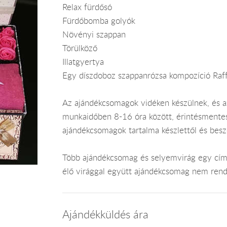
Relax fürdősó
Fürdőbomba golyók
Növényi szappan
Törülköző
Illatgyertya
Egy díszdoboz szappanrózsa kompozíció Raffa
Az ajándékcsomagok vidéken készülnek, és 
munkaidőben 8-16 óra között, érintésmentes ki
ajándékcsomagok tartalma készlettől és bes
Több ajándékcsomag és selyemvirág egy címr
élő virággal együtt ajándékcsomag nem rend
Ajándékküldés ára