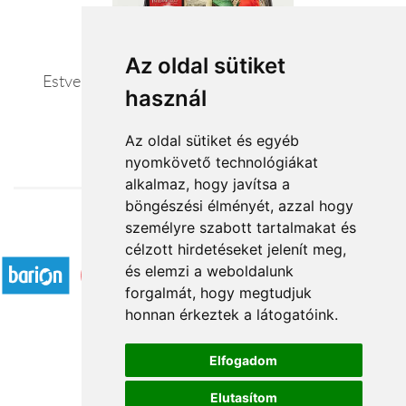
Az oldal sütiket
Estve-reggel – bor kávé és tea ajándékcsomag
használ
21 100 Ft-tól
Az oldal sütiket és egyéb
nyomkövető technológiákat
alkalmaz, hogy javítsa a
böngészési élményét, azzal hogy
személyre szabott tartalmakat és
Elfogadott fizetési módok
célzott hirdetéseket jelenít meg,
és elemzi a weboldalunk
forgalmát, hogy megtudjuk
honnan érkeztek a látogatóink.
Elfogadom
Á.SZ.F.
Elutasítom
Impresszum