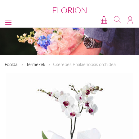
FLORION
Főoldal
Termékek
Cserepes Phalaenopsis orchidea