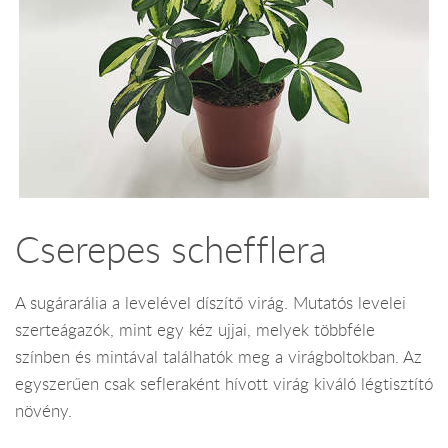
Cserepes schefflera
A sugárarália a levelével díszítő virág. Mutatós levelei
szerteágazók, mint egy kéz ujjai, melyek többféle
színben és mintával találhatók meg a virágboltokban. Az
egyszerűen csak sefleraként hívott virág kiváló légtisztító
növény.