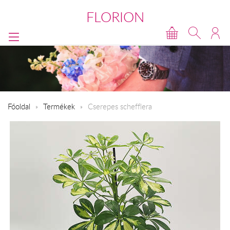
FLORION
Főoldal
Termékek
Cserepes schefflera