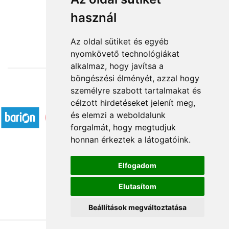
Lelkem legszebb virágai
használ
32 400 Ft-tól
Az oldal sütiket és egyéb
nyomkövető technológiákat
alkalmaz, hogy javítsa a
böngészési élményét, azzal hogy
személyre szabott tartalmakat és
Elfogadott fizetési módok
célzott hirdetéseket jelenít meg,
és elemzi a weboldalunk
forgalmát, hogy megtudjuk
honnan érkeztek a látogatóink.
Elfogadom
Á.SZ.F.
Elutasítom
Impresszum
Adatkezelési tájékoztató
Beállítások megváltoztatása