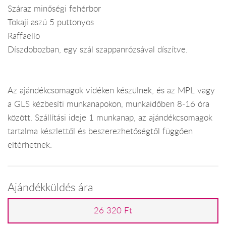
Száraz minőségi fehérbor
Tokaji aszú 5 puttonyos
Raffaello
Díszdobozban, egy szál szappanrózsával díszítve.
Az ajándékcsomagok vidéken készülnek, és az MPL vagy
a GLS kézbesíti munkanapokon, munkaidőben 8-16 óra
között. Szállítási ideje 1 munkanap, az ajándékcsomagok
tartalma készlettől és beszerezhetőségtől függően
eltérhetnek.
Ajándékküldés ára
26 320 Ft