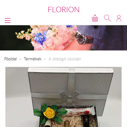
FLORION
Főoldal
Termékek
A dobogó csúcsán