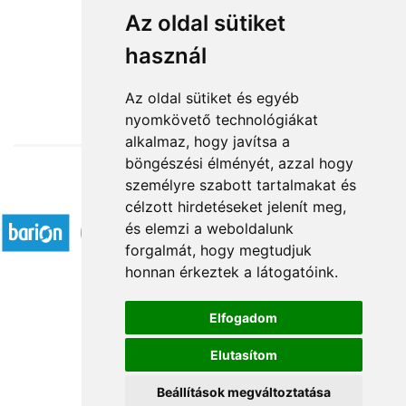
Az oldal sütiket
I Love You
használ
17 600 Ft-tól
Az oldal sütiket és egyéb
nyomkövető technológiákat
alkalmaz, hogy javítsa a
böngészési élményét, azzal hogy
személyre szabott tartalmakat és
Elfogadott fizetési módok
célzott hirdetéseket jelenít meg,
és elemzi a weboldalunk
forgalmát, hogy megtudjuk
honnan érkeztek a látogatóink.
Elfogadom
Á.SZ.F.
Elutasítom
Impresszum
Adatkezelési tájékoztató
Beállítások megváltoztatása