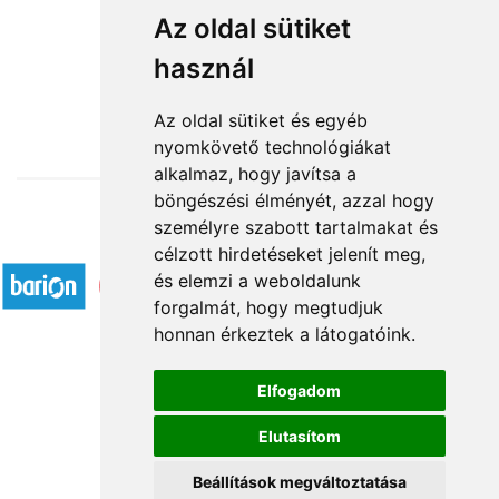
Az oldal sütiket
Öt órai tea - ajándékcsomag
használ
22 360 Ft-tól
Az oldal sütiket és egyéb
nyomkövető technológiákat
alkalmaz, hogy javítsa a
böngészési élményét, azzal hogy
személyre szabott tartalmakat és
Elfogadott fizetési módok
célzott hirdetéseket jelenít meg,
és elemzi a weboldalunk
forgalmát, hogy megtudjuk
honnan érkeztek a látogatóink.
Elfogadom
Á.SZ.F.
Elutasítom
Impresszum
Adatkezelési tájékoztató
Beállítások megváltoztatása