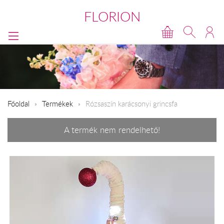
FLORION
Főoldal
Termékek
Rózsaszín karácsonyi grincsfa
A termék nem rendelhető!