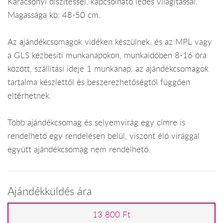
Karácsonyi díszítéssel, kapcsolható ledes világítással.
Magassága kb: 48-50 cm.
Az ajándékcsomagok vidéken készülnek, és az MPL vagy
a GLS kézbesíti munkanapokon, munkaidőben 8-16 óra
között, szállítási ideje 1 munkanap, az ajándékcsomagok
tartalma készlettől és beszerezhetőségtől függően
eltérhetnek.
Több ajándékcsomag és selyemvirág egy címre is
rendelhető egy rendelésen belül, viszont élő virággal
együtt ajándékcsomag nem rendelhető.
Ajándékküldés ára
13 800 Ft