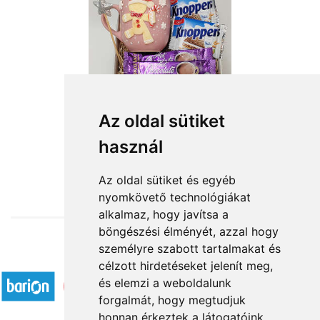
Az oldal sütiket
Mézeskalács lányka
használ
11 760 Ft-tól
Az oldal sütiket és egyéb
nyomkövető technológiákat
alkalmaz, hogy javítsa a
böngészési élményét, azzal hogy
személyre szabott tartalmakat és
Elfogadott fizetési módok
célzott hirdetéseket jelenít meg,
és elemzi a weboldalunk
forgalmát, hogy megtudjuk
honnan érkeztek a látogatóink.