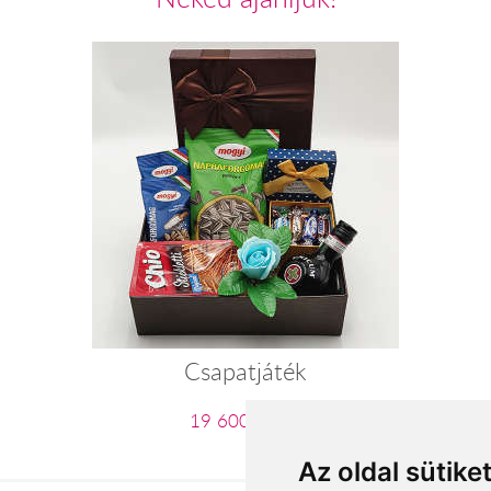
Csapatjáték
19 600 Ft-tól
Az oldal sütike