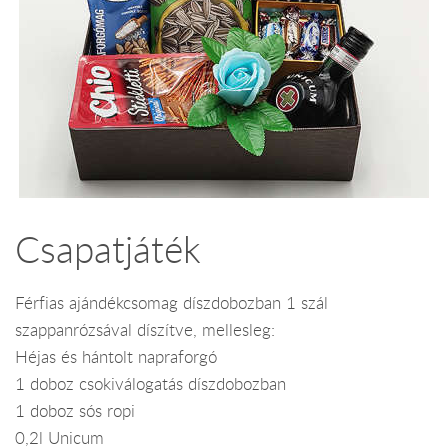
Csapatjáték
Férfias ajándékcsomag díszdobozban 1 szál
szappanrózsával díszítve, mellesleg:
Héjas és hántolt napraforgó
1 doboz csokiválogatás díszdobozban
1 doboz sós ropi
0,2l Unicum