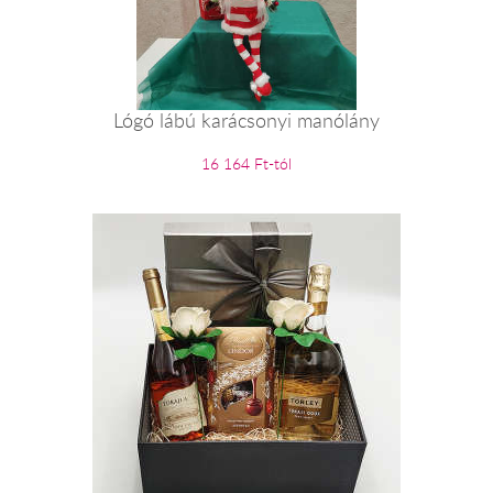
Lógó lábú karácsonyi manólány
16 164 Ft-tól