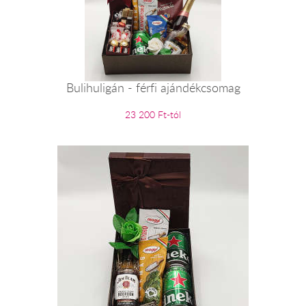
Bulihuligán - férfi ajándékcsomag
23 200 Ft-tól