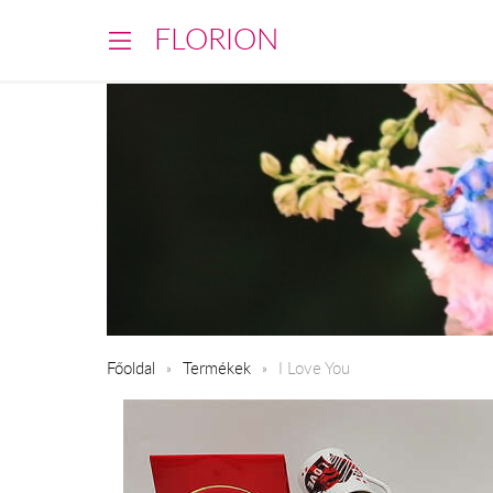
FLORION
Főoldal
Termékek
I Love You