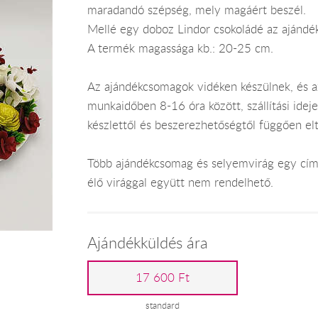
maradandó szépség, mely magáért beszél.
Mellé egy doboz Lindor csokoládé az ajándé
A termék magassága kb.: 20-25 cm.
Az ajándékcsomagok vidéken készülnek, és 
munkaidőben 8-16 óra között, szállítási ide
készlettől és beszerezhetőségtől függően el
Több ajándékcsomag és selyemvirág egy címr
élő virággal együtt nem rendelhető.
Ajándékküldés ára
17 600 Ft
standard