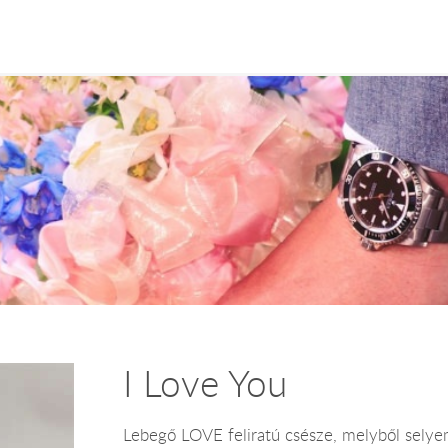
I Love You
Lebegő LOVE feliratú csésze, melyből selyem 