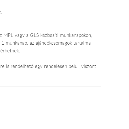
k.
az MPL vagy a GLS kézbesíti munkanapokon,
je 1 munkanap, az ajándékcsomagok tartalma
térhetnek.
e is rendelhető egy rendelésen belül, viszont