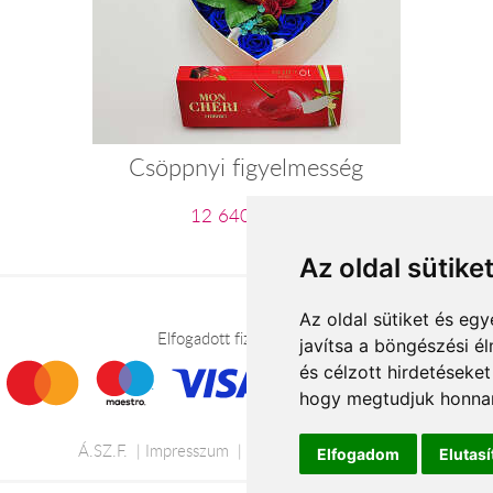
Csöppnyi figyelmesség
12 640 Ft-tól
Az oldal sütike
Az oldal sütiket és e
Elfogadott fizetési módok
javítsa a böngészési é
és célzott hirdetéseket
hogy megtudjuk honnan
Á.SZ.F.
Impresszum
Adatkezelési tájékoztató
Elfogadom
Elutas