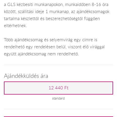
a GLS kézbesíti munkanapokon, munkaidőben 8-16 óra
között, szállítási ideje 1 munkanap, az ajándékcsomagok
tartalma készlettől és beszerezhetőségtől függően
eltérhetnek.
Több ajándékcsomag és selyemvirág egy címre is
rendelhető egy rendelésen belül, viszont élő virággal
együtt ajándékcsomag nem rendelhető.
Ajándékküldés ára
12 440 Ft
standard