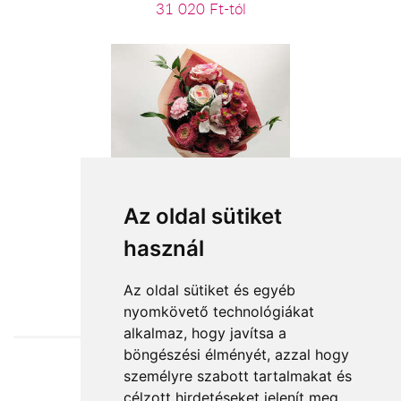
31 020 Ft-tól
Az oldal sütiket
Boldog névnapot
használ
19 600 Ft-tól
Az oldal sütiket és egyéb
nyomkövető technológiákat
alkalmaz, hogy javítsa a
böngészési élményét, azzal hogy
személyre szabott tartalmakat és
Elfogadott fizetési módok
célzott hirdetéseket jelenít meg,