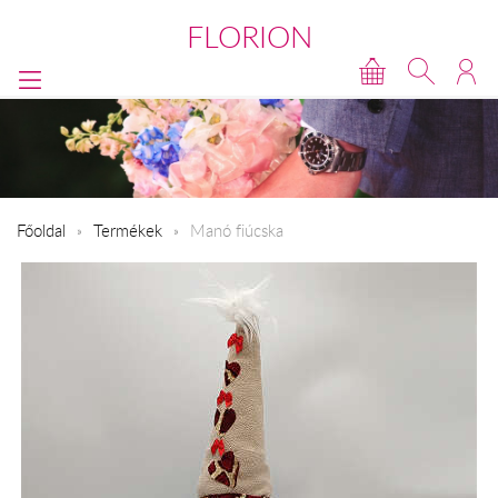
FLORION
Főoldal
Termékek
Manó fiúcska