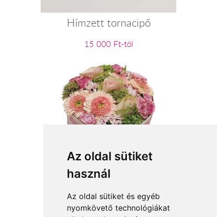
Hímzett tornacipő
15 000 Ft-tól
Az oldal sütiket
Fantázia - rózsaszín virágbox
használ
24 960 Ft-tól
Az oldal sütiket és egyéb
nyomkövető technológiákat