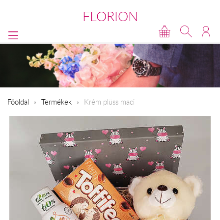
FLORION
Főoldal
Termékek
Krém plüss maci