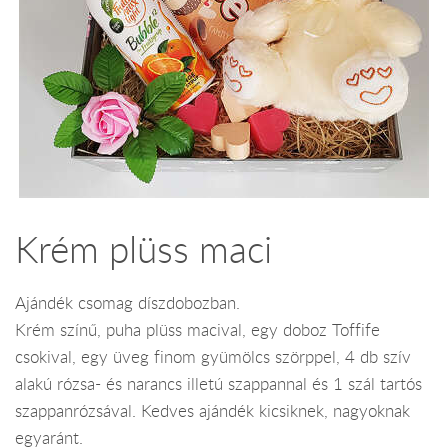
Krém plüss maci
Ajándék csomag díszdobozban.
Krém színű, puha plüss macival, egy doboz Toffife
csokival, egy üveg finom gyümölcs szörppel, 4 db szív
alakú rózsa- és narancs illetú szappannal és 1 szál tartós
szappanrózsával. Kedves ajándék kicsiknek, nagyoknak
egyaránt.