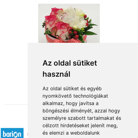
Az oldal sütiket
Titkos szelence
használ
19 080 Ft-tól
Az oldal sütiket és egyéb
nyomkövető technológiákat
alkalmaz, hogy javítsa a
böngészési élményét, azzal hogy
személyre szabott tartalmakat és
Elfogadott fizetési módok
célzott hirdetéseket jelenít meg,
és elemzi a weboldalunk