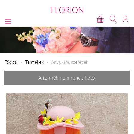
FLORION
Főoldal
Termékek
Anyukám, szeretlek
A termék nem rendelhető!