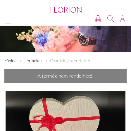
FLORION
Főoldal
Termékek
Csordultig szeretettel
A termék nem rendelhető!