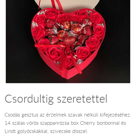
Csordultig szeretettel
Csodás gesztus az érzelmek szavak nélküli kifejezéséhez.
14 szálas vörös szappanrózsa box Cherry bonbonnal és
Lindt golyócskákkal, szivecske dísszel.