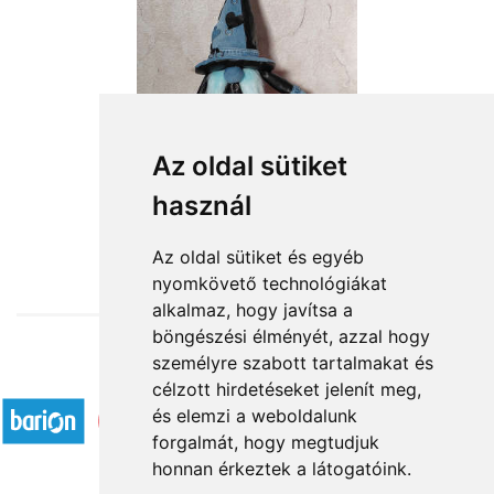
Az oldal sütiket
I love rock & roll
használ
18 360 Ft-tól
Az oldal sütiket és egyéb
nyomkövető technológiákat
alkalmaz, hogy javítsa a
böngészési élményét, azzal hogy
személyre szabott tartalmakat és
Elfogadott fizetési módok
célzott hirdetéseket jelenít meg,
és elemzi a weboldalunk
forgalmát, hogy megtudjuk
honnan érkeztek a látogatóink.