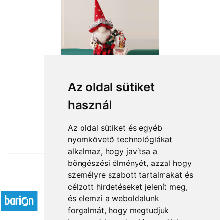
Az oldal sütiket
Ülő karácsonyi manófiú
használ
19 480 Ft-tól
Az oldal sütiket és egyéb
nyomkövető technológiákat
alkalmaz, hogy javítsa a
böngészési élményét, azzal hogy
személyre szabott tartalmakat és
Elfogadott fizetési módok
célzott hirdetéseket jelenít meg,
és elemzi a weboldalunk
forgalmát, hogy megtudjuk