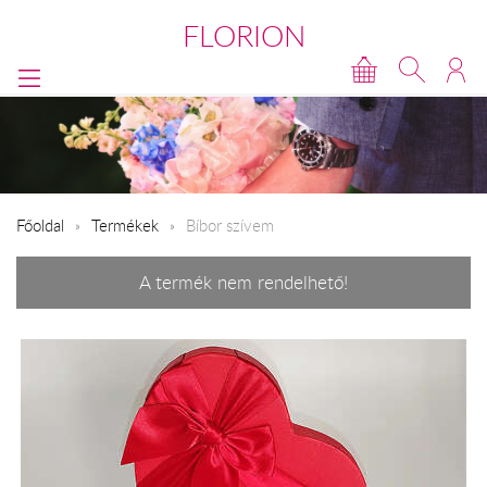
FLORION
Főoldal
Termékek
Bíbor szívem
A termék nem rendelhető!