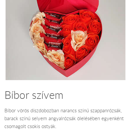
Bíbor szívem
Bíbor vörös díszdobozban narancs színű szappanrózsák,
barack színű selyem angyalrózsák ölelésében egyenként
csomagolt csokis ostyák.