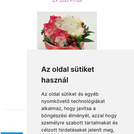
29 200 Ft-tól
Az oldal sütiket
Titkos szelence
használ
19 080 Ft-tól
Az oldal sütiket és egyéb
nyomkövető technológiákat
alkalmaz, hogy javítsa a
böngészési élményét, azzal hogy
személyre szabott tartalmakat és
Elfogadott fizetési módok
célzott hirdetéseket jelenít meg,