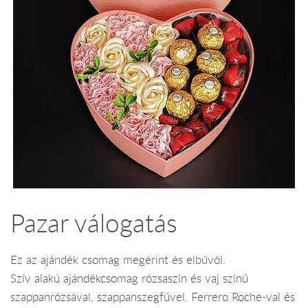
Pazar válogatás
Ez az ajándék csomag megérint és elbűvöl.
Szív alakú ajándékcsomag rózsaszín és vaj színű
szappanrózsával, szappanszegfűvel. Ferrero Roche-val és