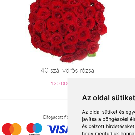
40 szál vörös rózsa
120 000 Ft-tól
Az oldal sütike
Az oldal sütiket és e
Elfogadott fizetési módok
javítsa a böngészési é
és célzott hirdetéseket
hogy megtudjuk honnan