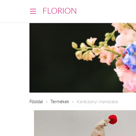
FLORION
Főoldal
Termékek
Karácsonyi manócska