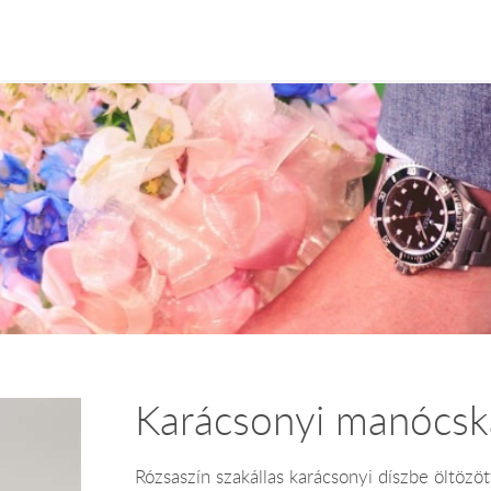
Karácsonyi manócsk
Rózsaszín szakállas karácsonyi díszbe öltöz