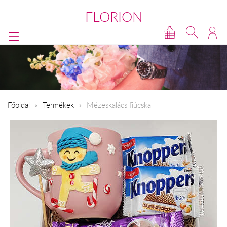
FLORION
Főoldal
Termékek
Mézeskalács fiúcska