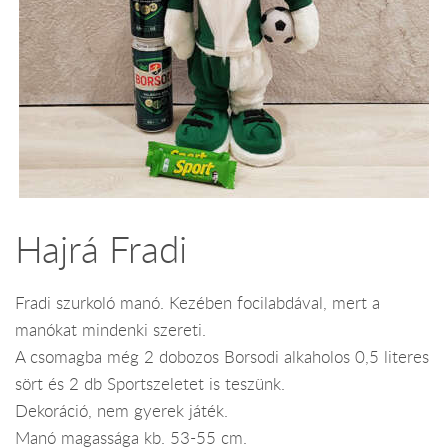
Hajrá Fradi
Fradi szurkoló manó. Kezében focilabdával, mert a
manókat mindenki szereti.
A csomagba még 2 dobozos Borsodi alkaholos 0,5 literes
sört és 2 db Sportszeletet is teszünk.
Dekoráció, nem gyerek játék.
Manó magassága kb. 53-55 cm.