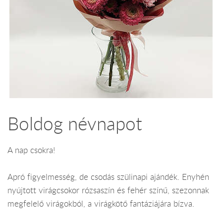
Boldog névnapot
A nap csokra!
Apró figyelmesség, de csodás szülinapi ajándék. Enyhén
nyújtott virágcsokor rózsaszín és fehér színű, szezonnak
megfelelő virágokból, a virágkötő fantáziájára bízva.