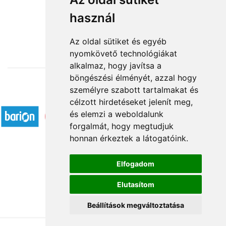
Szívemből szeretettel
használ
15 840 Ft-tól
Az oldal sütiket és egyéb
nyomkövető technológiákat
alkalmaz, hogy javítsa a
böngészési élményét, azzal hogy
személyre szabott tartalmakat és
Elfogadott fizetési módok
célzott hirdetéseket jelenít meg,
és elemzi a weboldalunk
forgalmát, hogy megtudjuk
honnan érkeztek a látogatóink.
Elfogadom
Á.SZ.F.
Elutasítom
Impresszum
Adatkezelési tájékoztató
Beállítások megváltoztatása