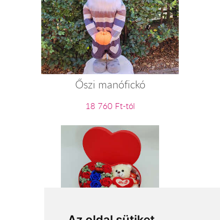
Őszi manófickó
18 760 Ft-tól
Az oldal sütiket