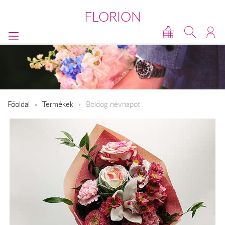
FLORION
Főoldal
Termékek
Boldog névnapot