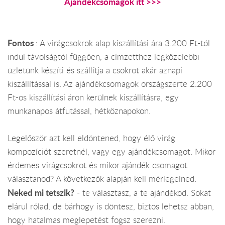
Ajándékcsomagok itt >>>
Fontos
: A virágcsokrok alap kiszállítási ára 3.200 Ft-tól
indul távolságtól függően, a címzetthez legközelebbi
üzletünk készíti és szállítja a csokrot akár aznapi
kiszállítással is. Az ajándékcsomagok országszerte 2.200
Ft-os kiszállítási áron kerülnek kiszállításra, egy
munkanapos átfutással, hétköznapokon.
Legelőször azt kell eldöntened, hogy élő virág
kompozíciót szeretnél, vagy egy ajándékcsomagot. Mikor
érdemes virágcsokrot és mikor ajándék csomagot
választanod? A következők alapján kell mérlegelned.
Neked mi tetszik?
- te választasz, a te ajándékod. Sokat
elárul rólad, de bárhogy is döntesz, biztos lehetsz abban,
hogy hatalmas meglepetést fogsz szerezni.