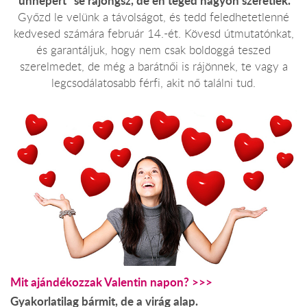
"ünnepért" se rajongsz, de én téged nagyon szeretlek."
Győzd le velünk a távolságot, és tedd feledhetetlenné
kedvesed számára február 14.-ét. Kövesd útmutatónkat,
és garantáljuk, hogy nem csak boldoggá teszed
szerelmedet, de még a barátnői is rájönnek, te vagy a
legcsodálatosabb férfi, akit nő találni tud.
Mit ajándékozzak Valentin napon? >>>
Gyakorlatilag bármit, de a virág alap.