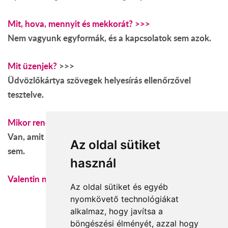
Mit, hova, mennyit és mekkorát? >>>
Nem vagyunk egyformák, és a kapcsolatok sem azok.
Mit üzenjek?
>>>
Üdvözlőkártya szövegek helyesírás ellenőrzővel
tesztelve.
Mikor rendeljem meg? >>>
Van, amit érdemes a végtelenségig kitartani. Ezt közel
Az oldal sütiket
sem.
használ
Valentin napi virágcsokrok itt >>>
Az oldal sütiket és egyéb
nyomkövető technológiákat
alkalmaz, hogy javítsa a
böngészési élményét, azzal hogy