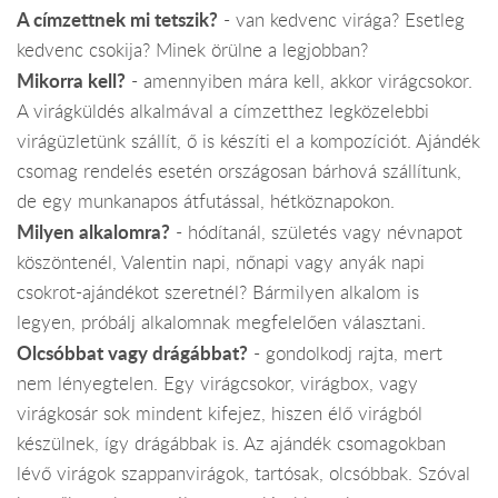
A címzettnek mi tetszik?
- van kedvenc virága? Esetleg
kedvenc csokija? Minek örülne a legjobban?
Mikorra kell?
- amennyiben mára kell, akkor virágcsokor.
A virágküldés alkalmával a címzetthez legközelebbi
virágüzletünk szállít, ő is készíti el a kompozíciót. Ajándék
csomag rendelés esetén országosan bárhová szállítunk,
de egy munkanapos átfutással, hétköznapokon.
Milyen alkalomra?
- hódítanál, születés vagy névnapot
köszöntenél, Valentin napi, nőnapi vagy anyák napi
csokrot-ajándékot szeretnél? Bármilyen alkalom is
legyen, próbálj alkalomnak megfelelően választani.
Olcsóbbat vagy drágábbat?
- gondolkodj rajta, mert
nem lényegtelen. Egy virágcsokor, virágbox, vagy
virágkosár sok mindent kifejez, hiszen élő virágból
készülnek, így drágábbak is. Az ajándék csomagokban
lévő virágok szappanvirágok, tartósak, olcsóbbak. Szóval