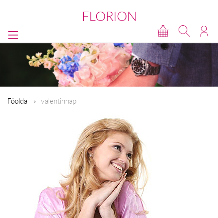
FLORION
Főoldal
valentinnap