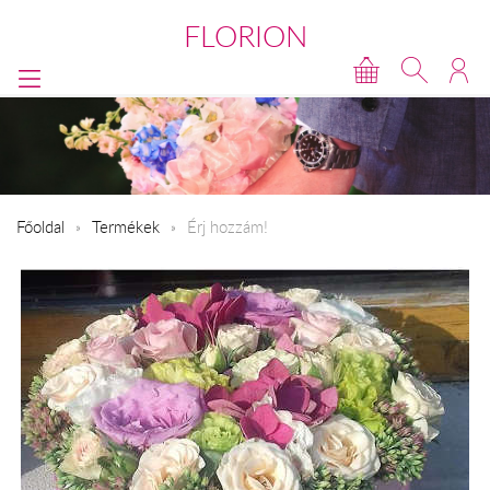
FLORION
Főoldal
Termékek
Érj hozzám!