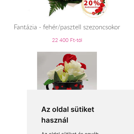
Fantázia - fehér/pasztell szezoncsokor
22 400 Ft-tól
Az oldal sütiket
Szeretlek mindig!
használ
11 360 Ft-tól