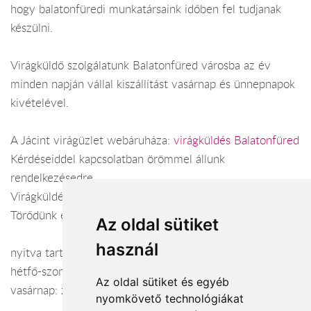
hogy balatonfüredi munkatársaink időben fel tudjanak
készülni.
Virágküldő szolgálatunk Balatonfüred városba az év
minden napján vállal kiszállítást vasárnap és ünnepnapok
kivételével.
A Jácint virágüzlet webáruháza:
virágküldés Balatonfüred
Kérdéseiddel kapcsolatban örömmel állunk
rendelkezésedre.
Virágküldés Balatonfüred
Törődünk egymással
Az oldal sütiket
használ
nyitva tartás:
hétfő-szombat: 07:00-18:00
Az oldal sütiket és egyéb
vasárnap: zárva
nyomkövető technológiákat