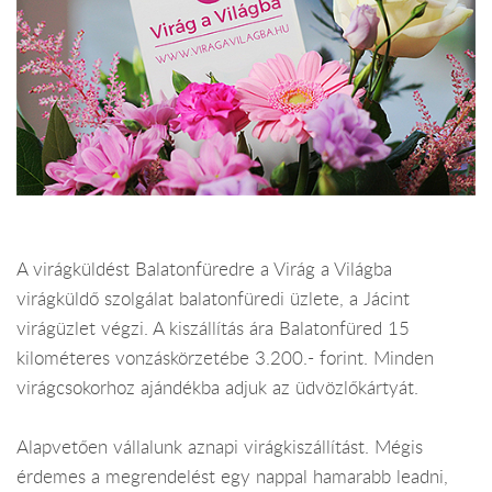
A virágküldést Balatonfüredre a Virág a Világba
virágküldő szolgálat balatonfüredi üzlete, a Jácint
virágüzlet végzi. A kiszállítás ára Balatonfüred 15
kilométeres vonzáskörzetébe 3.200.- forint. Minden
virágcsokorhoz ajándékba adjuk az üdvözlőkártyát.
Alapvetően vállalunk aznapi virágkiszállítást. Mégis
érdemes a megrendelést egy nappal hamarabb leadni,