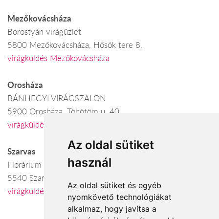
Mezőkovácsháza
Borostyán virágüzlet
5800 Mezőkovácsháza, Hősök tere 8.
virágküldés Mezőkovácsháza
Orosháza
BÁNHEGYI VIRÁGSZALON
5900 Orosháza, Töhötöm u. 40.
virágküldés Orosháza
Az oldal sütiket
Szarvas
használ
Florárium
5540 Szarvas, Lehel u. 3-5.
Az oldal sütiket és egyéb
virágküldés Szarvas
nyomkövető technológiákat
alkalmaz, hogy javítsa a