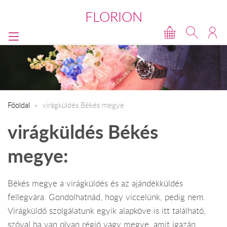
FLORION
Főoldal
virágküldés Békés megye
virágküldés Békés
megye:
Békés megye a virágküldés és az ajándékküldés
fellegvára. Gondolhatnád, hogy viccelünk, pedig nem.
Virágküldő szolgálatunk egyik alapköve is itt található,
szóval ha van olyan régió vagy megye, amit igazán